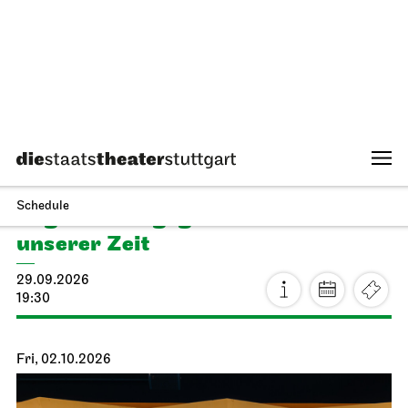
Staatstheater Stuttgart
Meeting point staircase opera
house
Einblicke für Kinder