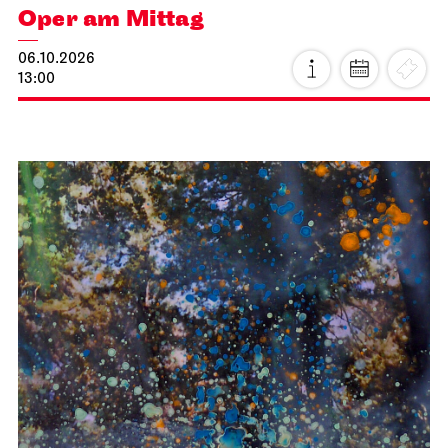
Staatstheater Stuttgart
Meeting point staircase opera
house
Einblicke
10.10.2026
14:15 - 15:45