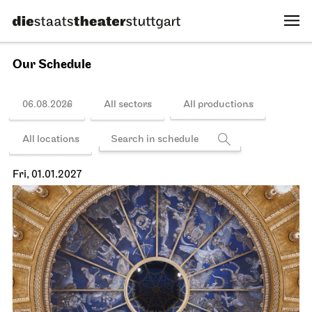
Schedule
Schauspiel Stuttgart
Schauspielhaus
The Three­penny Opera