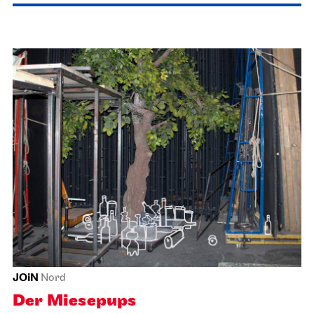
Stuttgart Ballet
Meeting point staircase opera house
Guided tours with mini-dance-
workshop for children and their
families
10.01.2027
11:00 - 12:30