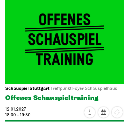
JOiN
Nord
For schools
Der Miesepups
12.01.2027
11:00