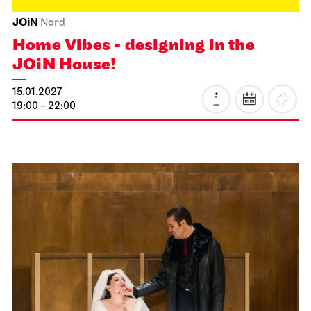
JOiN
Nord
Home Vibes - designing in the
JOiN House!
15.01.2027