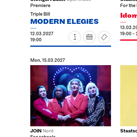
Premiere
For the 
Ido
Triple Bill
MODERN ELEGIES
13.03.2
12.03.2027
19:00 - 
19:00
Mon, 15.03.2027
JOiN
Staatso
Nord