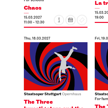
For schools
La t
Chaos
15.03.2
15.03.2027
19:00
11:00 - 12:30
Thu, 18.03.2027
Fri, 19.
Staatsoper Stuttgart
Staatso
Opernhaus
For fam
The Three
The 