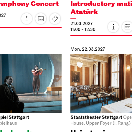
ymphony Concert
Introductory mat
Atatürk
027
21.03.2027
11:00 - 12:30
Mon, 22.03.2027
iel Stuttgart
Staatstheater Stuttgart
Ope
pielhaus
House, Upper Foyer (I. Rang)