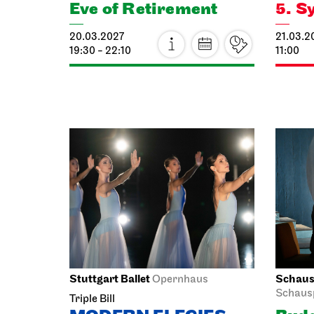
Eve of Retirement
5. S
20.03.2027
21.03.2
19:30 - 22:10
11:00
Stuttgart Ballet
Schausp
Opernhaus
Schaus
Triple Bill