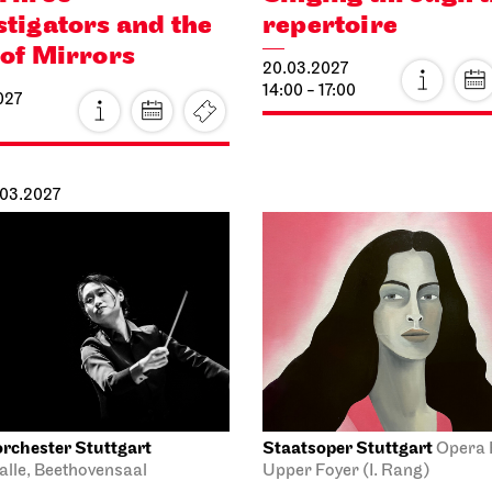
stigators and the
repertoire
 of Mirrors
20.03.2027
14:00 - 17:00
027
.03.2027
rchester Stuttgart
Staatsoper Stuttgart
Opera 
alle, Beethovensaal
Upper Foyer (I. Rang)