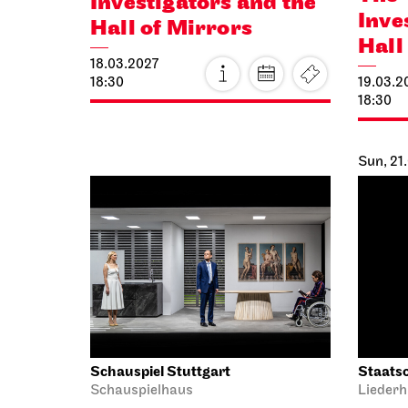
Investigators and the
Inve
Hall of Mirrors
Hall
18.03.2027
18:30
19.03.2
18:30
Sun, 21
Schauspiel Stuttgart
Staatso
Schauspielhaus
Liederh