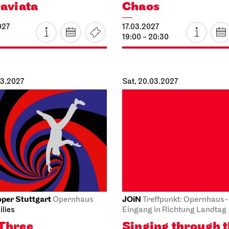
raviata
Chaos
027
17.03.2027
19:00 - 20:30
03.2027
Sat, 20.03.2027
per Stuttgart
JOiN
Opernhaus
Treffpunkt: Opernhaus-
ilies
Eingang in Richtung Landtag
Three
Singing through 