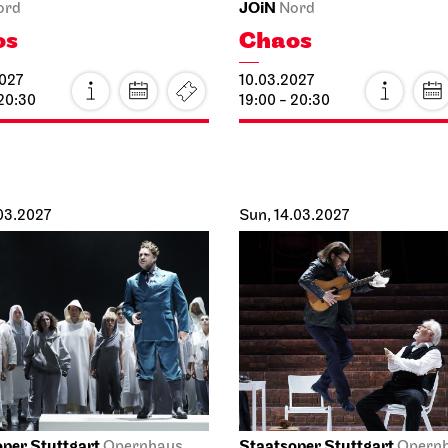
JOiN
ord
Nord
os
Chaos
027
10.03.2027
 20:30
19:00 - 20:30
.03.2027
Sun, 14.03.2027
per Stuttgart
Staatsoper Stuttgart
Opernhaus
Opern