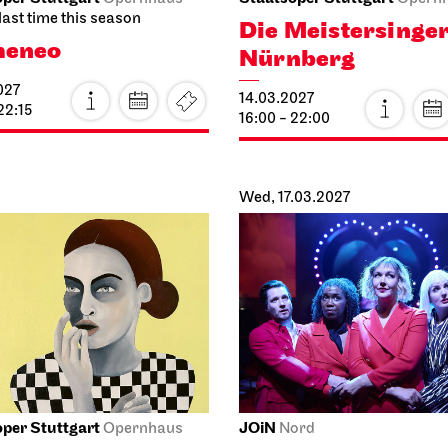
last time this season
Die Meistersinge
meneo
Nürnberg
027
14.03.2027
22:15
16:00 - 22:00
Wed, 17.03.2027
per Stuttgart
JOiN
Opernhaus
Nord