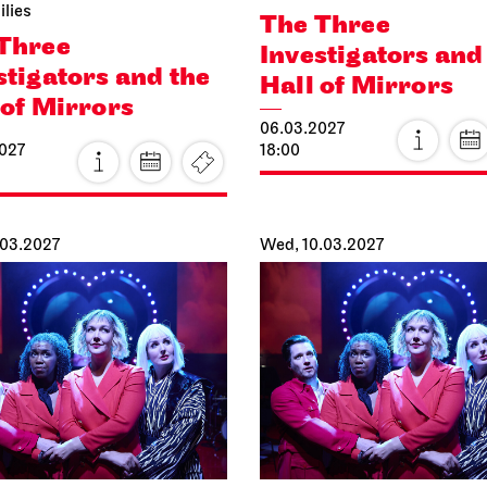
ilies
The Three
Three
Investigators and
stigators and the
Hall of Mirrors
 of Mirrors
06.03.2027
027
18:00
.03.2027
Wed, 10.03.2027