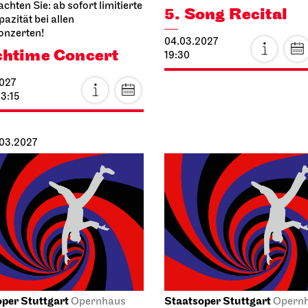
achten Sie: ab sofort limitierte
5. Song Recital
azität bei allen
onzerten!
04.03.2027
htime Concert
19:30
027
13:15
.03.2027
per Stuttgart
Staatsoper Stuttgart
Opernhaus
Opern