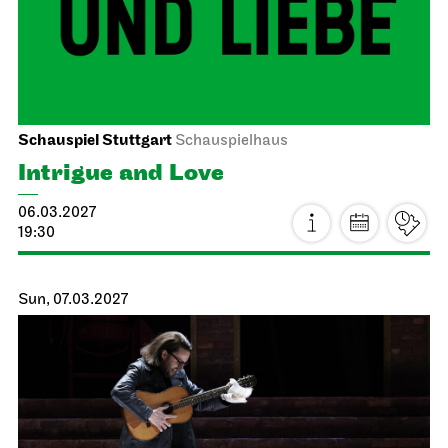
Staatsoper Stuttgart
Opera House, Upper Foyer (I. Rang)
Introductory matinee: Atatürk