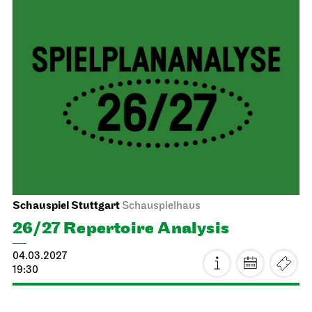
Staatsoper Stuttgart
Opernhaus
For families
The Three Investigators and the
Hall of Mirrors
19.03.2027
18:30
Sat, 20.03.2027