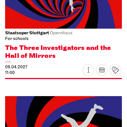
JOiN
Nord
All those we love are still alive