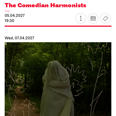
JOiN
Nord
All those we love are still alive
15.04.2027
19:00
Fri, 16.04.2027