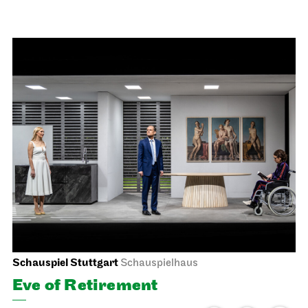
Staatsoper Stuttgart
Opernhaus
For schools
The Three Investigators and the
Hall of Mirrors
14.04.2027
11:00