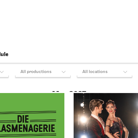
.05.2027
Sun, 23.05.2027
per Stuttgart
Staatsoper Stuttgart
Opernhaus
Opern
ürk
Der Rosen­kavali
027
23.05.2027
17:00