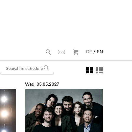
Mon, 24.05.2027
Staatstheater Stuttgart
haus
Opera
House, Upper Foyer (I. Rang)
er
Heiraten im
Opernhaus
24.05.2027