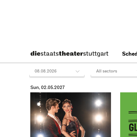
17:00 - 19:30
Fri, 21.05.2027
Sat, 22
Staatsoper Stuttgart
Staatso
Opernhaus
Oper meets Podcast:
Atat
PLOT HOUSE
22.05.2
19:00
21.05.2027
19:30