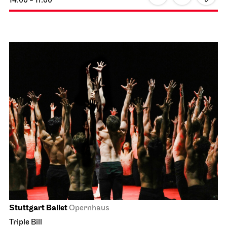
JOiN
Treffpunkt: Opernhaus-Eingang in Richtung Landtag
OpernLAB for „Alceste“
19.06.2027
14:00 - 17:00