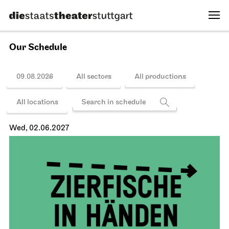
Mon, 31.05.2027
Schedule
Staatsoper Stuttgart
Opernhaus
Turandot