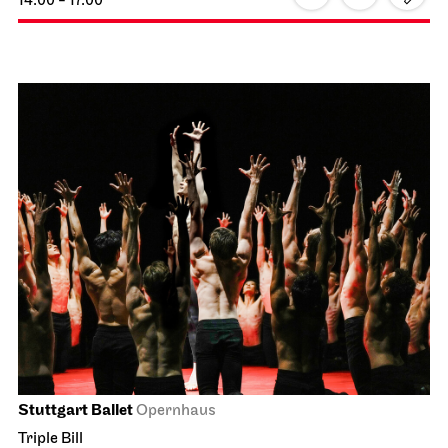
JOiN
Treffpunkt: Opernhaus-Eingang in Richtung Landtag
OpernLAB for „Alceste“
19.06.2027
14:00 - 17:00