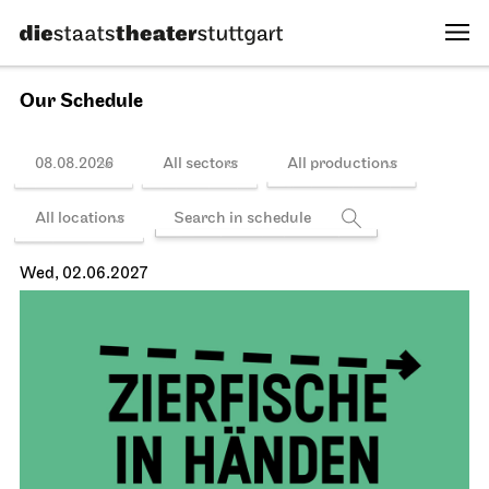
Mon, 31.05.2027
Schedule
Staatsoper Stuttgart
Opernhaus
Turandot