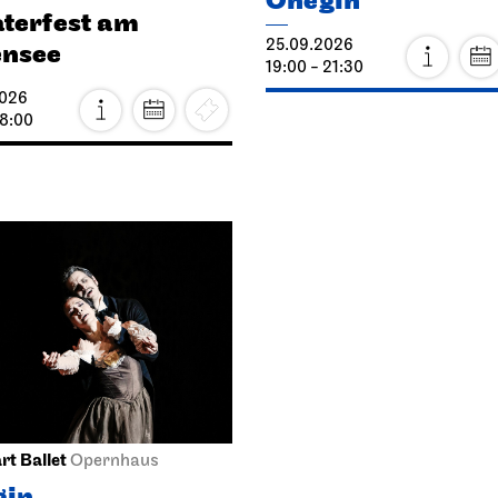
Onegin
terfest am
25.09.2026
ensee
19:00 - 21:30
2026
18:00
rt Ballet
Opernhaus
gin