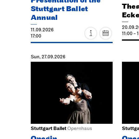
Presentation of the
Thea
Stuttgart Ballet
Eck
Annual
20.09.
11.09.2026
11:00 - 
17:00
Sun, 27.09.2026
Stuttgart Ballet
Stuttga
Opernhaus
Onegin
One