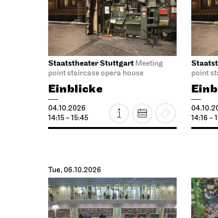
09.10.2026
19:00
Sun, 11
Staatsoper Stuttgart
Staatso
Opernhaus
Upper F
I Did It My Way
Intr
10.10.2026
Lady
19:30 - 21:15