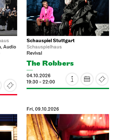
10.10.2026
18:00
JOiN
Lobby
Lobby Nord
Tea&Techno
ee
11.10.2026
11:00 - 12:00