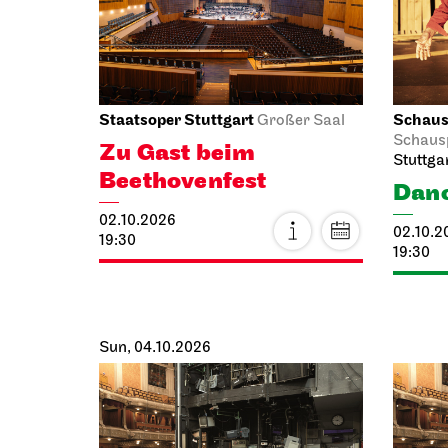
06.10.2026
06.10.2
13:00
19:00 -
Sat, 10
Staatsoper Stuttgart
Staatst
Opernhaus
Audio broadcast on the opera house
Zentral
forecourt
Cost
Lucia di
10.10.2
Lammermoor
10:00 - 