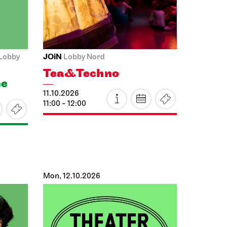
Tosca
14.10.2026
19:00 - 21:30
Sat, 17.10.2026
Staatstheater Stuttgart
Meeting
point staircase opera house
Einblicke