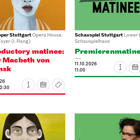
13.10.2026
026
19:30 - 21:15
 22:00
10.2026
per Stuttgart
Schauspiel Stuttgart
Opernhaus
erformance this season
Schauspielhaus
Premiere
Cunning Little
The Tragedy of
n