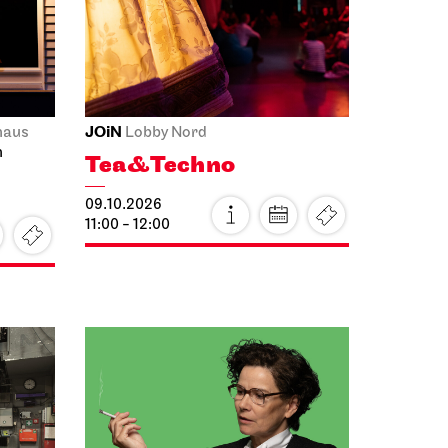
Mon, 12.10.2026
Schauspiel Stuttgart
Treffpunkt
Foyer Schauspielhaus
le,
Theaterlabyrinth