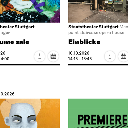
mermoor
rarely, a world g
026
11.10.2026
18:00
Tue, 13.10.2026
iel Stuttgart
Staatsoper Stuttgart
Opern
pielhaus
I Did It My Way
Robbers