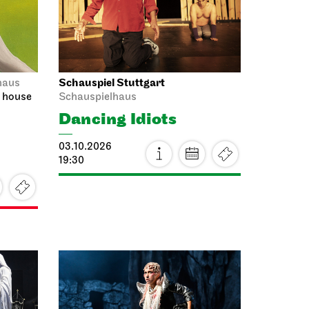
11:00 - 12:00
Schauspiel Stuttgart
ting
Schauspielhaus
Between two people,
sometimes, how
rarely, a world grows.