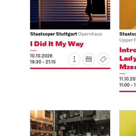
12.10.2026
12.10.2
19:30
19:30 -
Thu, 15.10.2026
Fri, 16.
Staatsoper Stuttgart
Staatso
Opernhaus
Audio broadcast on the opera house
First p
forecourt
The 
Lucia di
Vixe