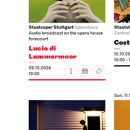
11.10.2026
Lam
14:15 - 15:45
11.10.2
18:00
Staatsoper Stuttgart
Schausp
Opera House,
Upper Foyer (I. Rang)
Schaus
1. Song Recital
The 