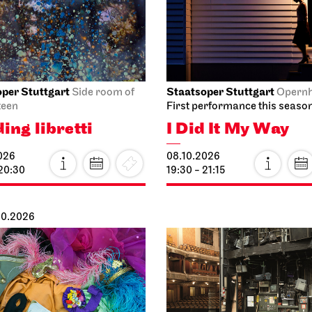
nsk
11:00
026
12:30
per Stuttgart
Schauspiel Stuttgart
Opernhaus
roadcast on the opera house
Schauspielhaus
rt
Between two peop
a di
sometimes, how