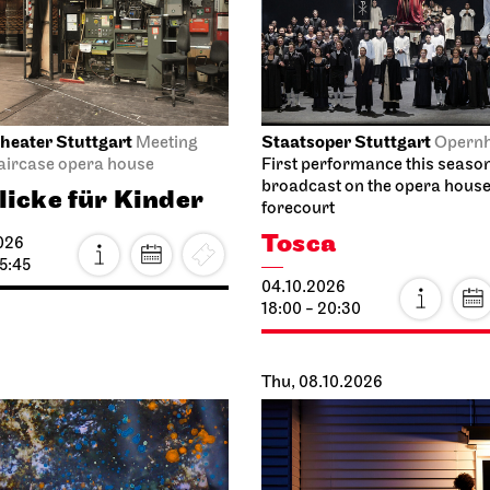
.10.2026
per Stuttgart
Schauspiel Stuttgart
Opera House,
Lower 
oyer (I. Rang)
Schauspielhaus
oductory matinee:
Premierenmatin
 Macbeth von
11.10.2026