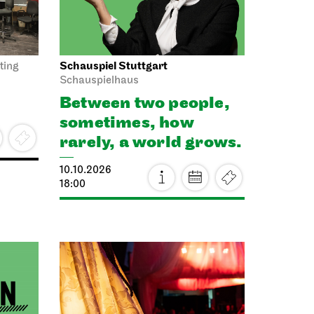
12.10.2026
rows.
18:00
Wed, 14.10.2026
Staatsoper Stuttgart
haus
Opernhaus
Audio broadcast on the opera house
forecourt