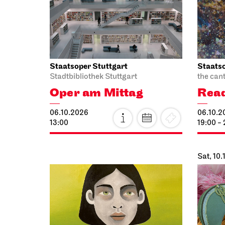
Mze
11.10.2
11:00 - 
Staatstheater Stuttgart
Staatso
Meeting
point staircase opera house
Audio b
forecou
Einblicke
Luci