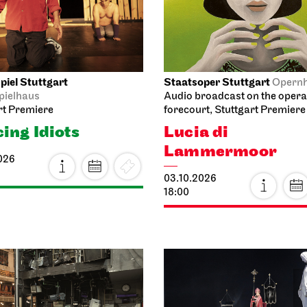
026
08.10.2026
 20:30
19:30 - 21:15
.10.2026
heater Stuttgart
Staatstheater Stuttgart
Mee
lager
point staircase opera house
ume sale
Einblicke
026
10.10.2026
14:00
14:15 - 15:45