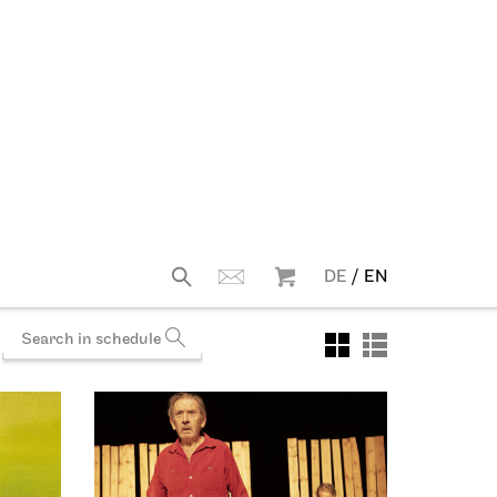
04.10.2026
19:30 - 22:00
Fri, 09.10.2026
JOiN
haus
Lobby Nord
n
Tea&Techno
09.10.2026