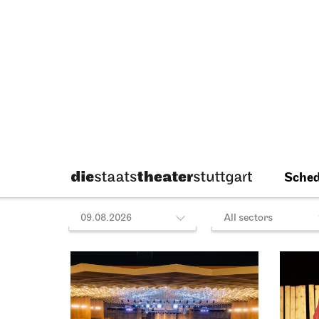
04.10.2026
04.10.2
14:15 - 15:45
14:16 - 
Tue, 06.10.2026
Staatsoper Stuttgart
Staatso
Stadtbibliothek Stuttgart
the can
Oper am Mittag
Read