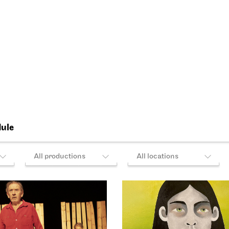
Tosca
026
15:45
04.10.2026
18:00 - 20:30
Thu, 08.10.2026
per Stuttgart
Staatsoper Stuttgart
Side room of
Opern
teen
First performance this seaso
ing libretti
I Did It My Way