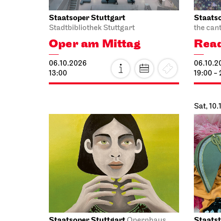
Staatsoper Stuttgart
Staatso
Stadtbibliothek Stuttgart
the can
Oper am Mittag
Read
06.10.2026
06.10.2
13:00
19:00 -
Sat, 10
Staatsoper Stuttgart
Staatst
Opernhaus