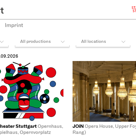
Imprint
All productions
All locations
.09.2026
heater Stuttgart
JOiN
Opernhaus,
Opera House, Upper Foye
ielhaus, Opernvorplatz
Rang)