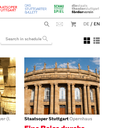
DE
/
EN
Staatsoper Stuttgart
r (I.
Opernhaus