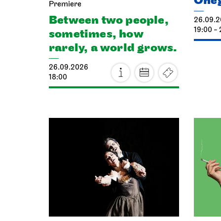
One
Premiere
Between two people,
26.09.
19:00 - 
sometimes, how
rarely, a world grows.
26.09.2026
18:00