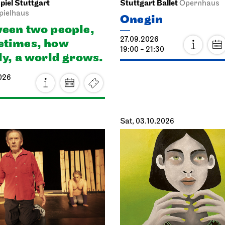
iel Stuttgart
Stuttgart Ballet
Opernhaus
pielhaus
Onegin
een two people,
27.09.2026
times, how
19:00 - 21:30
ly, a world grows.
026
Sat, 03.10.2026