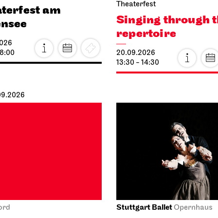
Theaterfest
terfest am
Singing through 
ensee
repertoire
2026
18:00
20.09.2026
13:30 - 14:30
.09.2026
Stuttgart Ballet
ord
Opernhaus