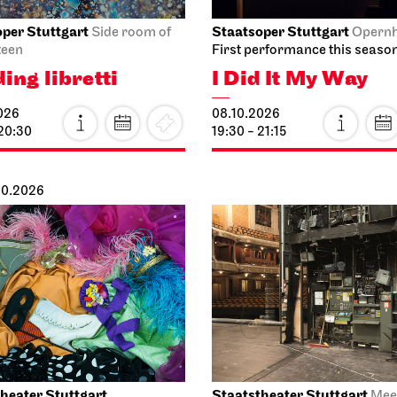
per Stuttgart
Staatsoper Stuttgart
Side room of
Opern
teen
First performance this seaso
ing libretti
I Did It My Way
026
08.10.2026
 20:30
19:30 - 21:15
.10.2026
heater Stuttgart
Staatstheater Stuttgart
Mee