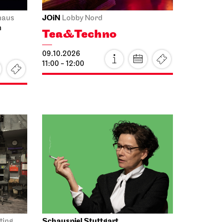
JOiN
haus
Lobby Nord
n
Tea&Techno
09.10.2026
11:00 - 12:00
Schauspiel Stuttgart
ting