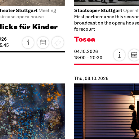
heater Stuttgart
Staatsoper Stuttgart
Meeting
Opern
taircase opera house
First performance this seaso
broadcast on the opera hous
licke für Kinder
forecourt
Tosca
026
15:45
04.10.2026
18:00 - 20:30
Thu, 08.10.2026