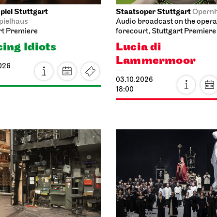
iel Stuttgart
Staatsoper Stuttgart
Opern
pielhaus
Audio broadcast on the oper
rt Premiere
forecourt, Stuttgart Premiere
ing Idiots
Lucia di
Lammermoor
026
03.10.2026
18:00