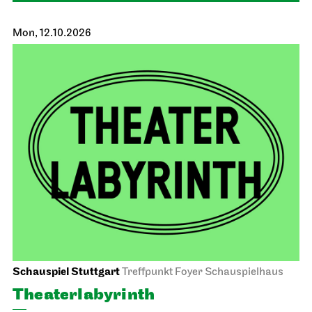
Schauspiel Stuttgart
Schauspielhaus
Between two people, sometimes,
how rarely, a world grows.
11.10.2026
18:00
Mon, 12.10.2026