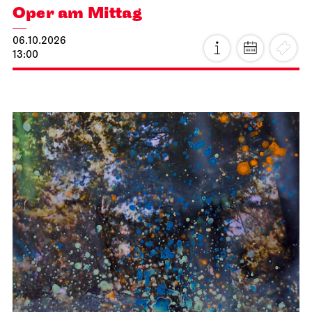
Staatstheater Stuttgart
Meeting point staircase opera
house
Einblicke
10.10.2026
14:15 - 15:45