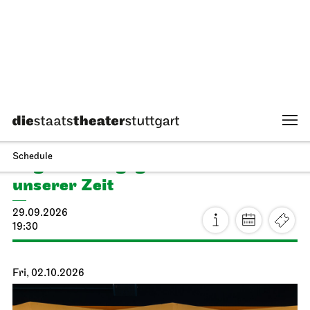
Staatstheater Stuttgart
Meeting point staircase opera
house
Einblicke für Kinder