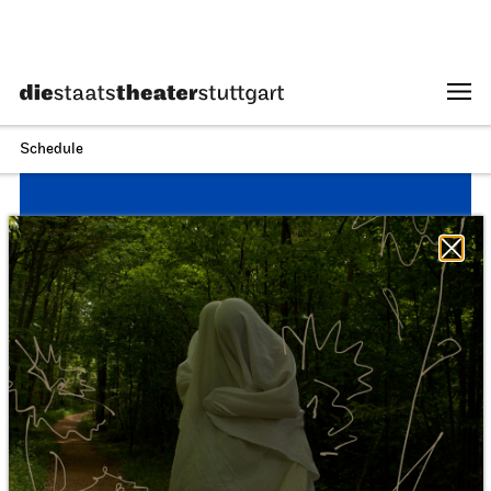
Schauspiel Stuttgart
Schauspielhaus
Dancing Idiots
25.01.2027
19:30
Tue, 26.01.2027