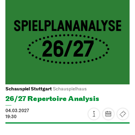
Staatsoper Stuttgart
Opernhaus
For families
The Three Investigators and the
Hall of Mirrors
19.03.2027
18:30
Sat, 20.03.2027