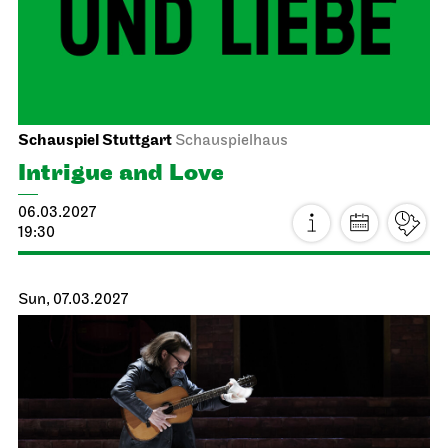
Staatsoper Stuttgart
Opera House, Upper Foyer (I. Rang)
Introductory matinee: Atatürk