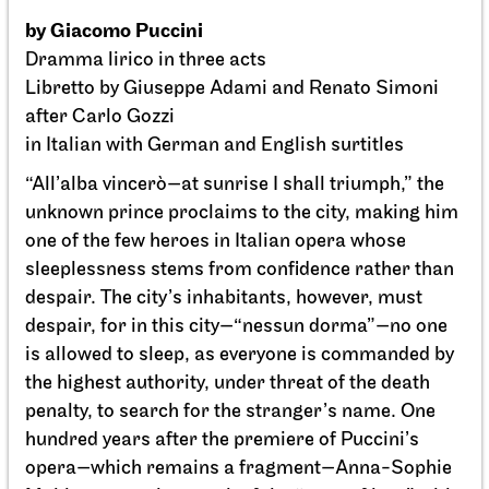
Stuttgart Ballet
Kammertheater
Dance Lab
27.02.2027