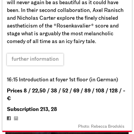
Schauspiel Stuttgart
Schauspielhaus
Dancing Idiots
27.02.2027
19:30
Sun, 28.02.2027