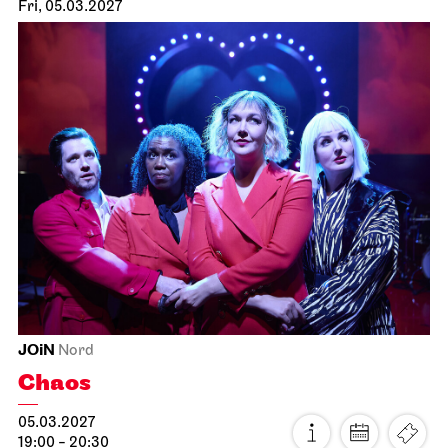
Staatsoper Stuttgart
Opernhaus
The Three Investigators and the
Hall of Mirrors
26.02.2027
18:00