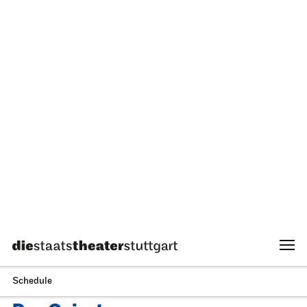
Staatsorchester Stuttgart
Opernhaus
For the last time this season, For schools
Die kleine Hexe
14.05.2027
11:00 - 12:10