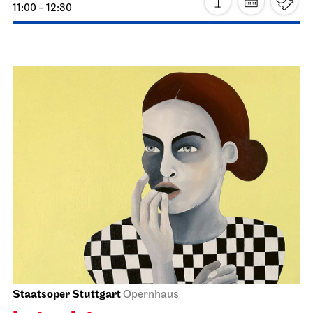
11:00 - 12:30
Staatsoper Stuttgart
Opera House, Upper Foyer (I.
Rang)
7. Song Recital
Matariki
24.06.2027
19:30
Staatsoper Stuttgart
Opernhaus