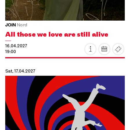
JOiN
Nord
All those we love are still alive
16.04.2027
19:00
Sat, 17.04.2027