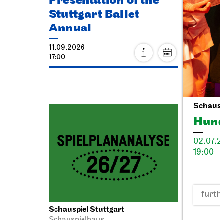
Presentation of the
Thea
Stuttgart Ballet
Eck
Annual
20.09.
11.09.2026
11:00 - 
17:00
Fri, 25
Schausp
Hun
02.07.
19:00
furt
Schauspiel Stuttgart
JOiN
N
Schauspielhaus