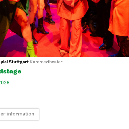
Theaterfest
terfest am
Singing through 
ensee
repertoire
2026
18:00
20.09.2026
13:30 - 14:30
.09.2026
iel Stuttgart
Kammertheater
dstage
2026
her information
Stuttgart Ballet
ord
Opernhaus