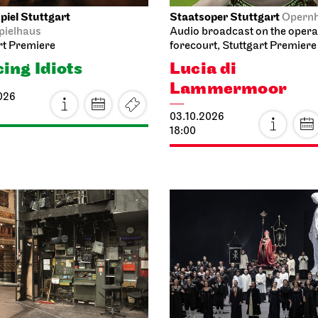
iel Stuttgart
Staatsoper Stuttgart
Opern
pielhaus
Audio broadcast on the oper
rt Premiere
forecourt, Stuttgart Premiere
ing Idiots
Lucia di
Lammermoor
026
03.10.2026
18:00