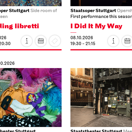
per Stuttgart
Staatsoper Stuttgart
Side room of
Opern
teen
First performance this seaso
ing libretti
I Did It My Way
026
08.10.2026
 20:30
19:30 - 21:15
.10.2026
heater Stuttgart
Staatstheater Stuttgart
Mee