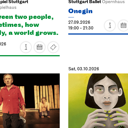
iel Stuttgart
Stuttgart Ballet
Opernhaus
pielhaus
Onegin
een two people,
27.09.2026
times, how
19:00 - 21:30
ly, a world grows.
026
Sat, 03.10.2026