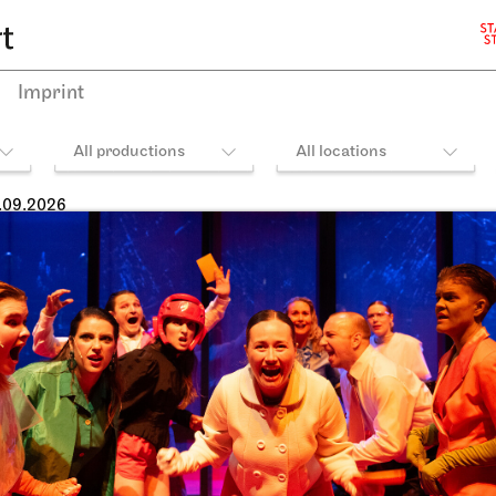
Imprint
All productions
All locations
.09.2026
heater Stuttgart
JOiN
Opernhaus,
Opera House, Upper Foye
ielhaus, Opernvorplatz
Rang)