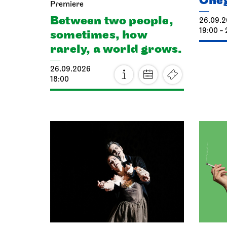
One
Premiere
Between two people,
26.09.
19:00 - 
sometimes, how
rarely, a world grows.
26.09.2026
18:00