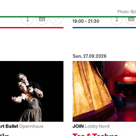
o Sommer!
Onegin
Photo: Bj
2026
25.09.2026
19:00 - 21:30
Sun, 27.09.2026
rt Ballet
JOiN
Opernhaus
Lobby Nord