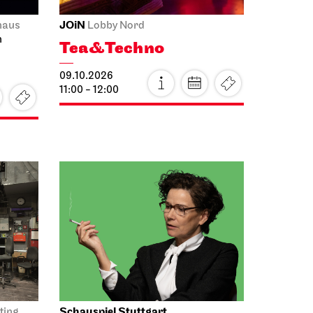
JOiN
haus
Lobby Nord
n
Tea&Techno
09.10.2026
11:00 - 12:00
Schauspiel Stuttgart
ting