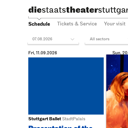
Schedule
Tickets & Service
Your visit
07.08.2026
All sectors
Fri, 11.09.2026
Sun, 20
Stuttgart Ballet
Staatst
StadtPalais
Schausp