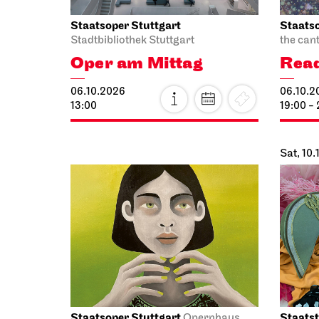
Staatsoper Stuttgart
Staatso
Stadtbibliothek Stuttgart
the can
Oper am Mittag
Read
06.10.2026
06.10.2
13:00
19:00 -
Sat, 10
Staatsoper Stuttgart
Staatst
Opernhaus