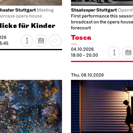
heater Stuttgart
Staatsoper Stuttgart
Meeting
Opern
taircase opera house
First performance this seaso
broadcast on the opera hous
licke für Kinder
forecourt
Tosca
026
15:45
04.10.2026
18:00 - 20:30
Thu, 08.10.2026