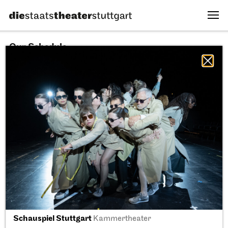
Our Schedule
09.08.2026
All sectors
All productions
All locations
Fri, 11.09.2026
Schauspiel Stuttgart
Kammertheater