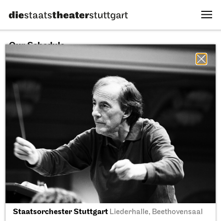
Our Schedule
09.08.2026
All sectors
All productions
All locations
Fri, 11.09.2026
Staatsorchester Stuttgart
Liederhalle, Beethovensaal