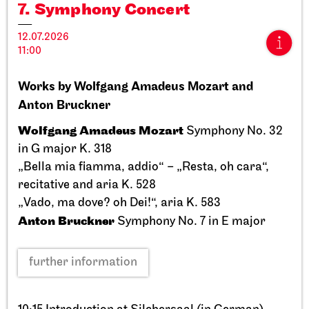
7. Symphony Concert
12.07.2026
11:00
Works by Wolfgang Amadeus Mozart and
Stuttgart Ballet
StadtPalais
Anton Bruckner
Presentation of the Stuttgart
Wolfgang Amadeus Mozart
Symphony No. 32
Ballet Annual
in G major K. 318
„Bella mia fiamma, addio“ – „Resta, oh cara“,
11.09.2026
17:00
recitative and aria K. 528
„Vado, ma dove? oh Dei!“, aria K. 583
Anton Bruckner
Symphony No. 7 in E major
Sun, 20.09.2026
further information