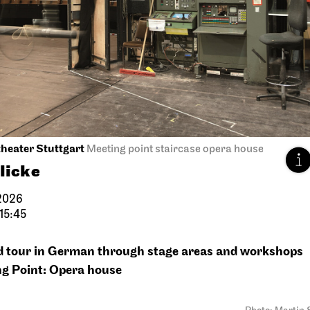
Theaterfest
terfest am
Singing through 
ensee
repertoire
2026
18:00
20.09.2026
13:30 - 14:30
.09.2026
heater Stuttgart
Meeting point staircase opera house
licke
2026
 15:45
 tour in German through stage areas and workshops
g Point: Opera house
Stuttgart Ballet
ord
Opernhaus