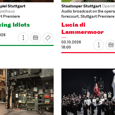
iel Stuttgart
Staatsoper Stuttgart
Opern
pielhaus
Audio broadcast on the oper
rt Premiere
forecourt, Stuttgart Premiere
ing Idiots
Lucia di
Lammermoor
026
03.10.2026
18:00