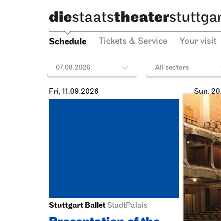
Schedule
Tickets & Service
Your visit
07.08.2026
All sectors
Fri, 11.09.2026
Sun, 20
Stuttgart Ballet
Staatst
StadtPalais
Schausp