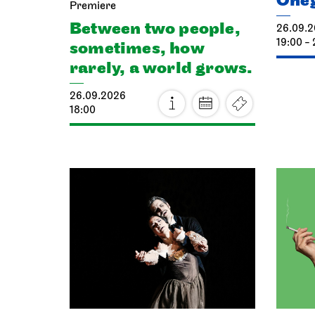
One
Premiere
Between two people,
26.09.
19:00 - 
sometimes, how
rarely, a world grows.
26.09.2026
18:00