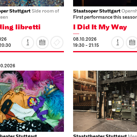
per Stuttgart
Staatsoper Stuttgart
Side room of
Opern
teen
First performance this seaso
ing libretti
I Did It My Way
026
08.10.2026
 20:30
19:30 - 21:15
.10.2026
heater Stuttgart
Staatstheater Stuttgart
Mee