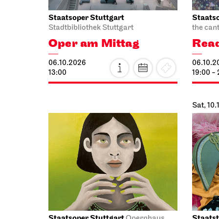
Staatsoper Stuttgart
Staatso
Stadtbibliothek Stuttgart
the can
Oper am Mittag
Read
06.10.2026
06.10.2
13:00
19:00 -
Sat, 10
Staatsoper Stuttgart
Staatst
Opernhaus