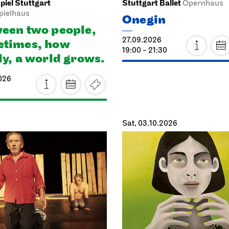
iel Stuttgart
Stuttgart Ballet
Opernhaus
pielhaus
Onegin
een two people,
27.09.2026
times, how
19:00 - 21:30
ly, a world grows.
026
Sat, 03.10.2026