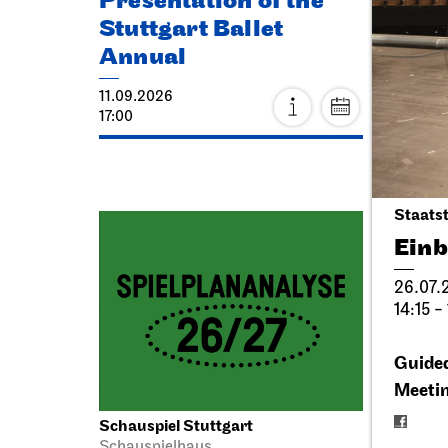
Presentation of the
Thea
Stuttgart Ballet
Eck
Annual
20.09.
11.09.2026
11:00 - 
17:00
Fri, 25
Staatst
Einb
26.07.
14:15 -
Guided
Meetin
Schauspiel Stuttgart
JOiN
N
Schauspielhaus