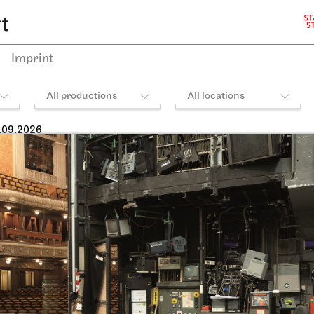
Imprint
All productions
All locations
.09.2026
heater Stuttgart
JOiN
Opernhaus,
Opera House, Upper Foye
ielhaus, Opernvorplatz
Rang)