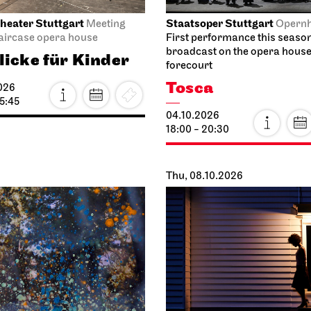
heater Stuttgart
Staatsoper Stuttgart
Meeting
Opern
taircase opera house
First performance this seaso
broadcast on the opera hous
licke für Kinder
forecourt
Tosca
026
15:45
04.10.2026
18:00 - 20:30
Thu, 08.10.2026