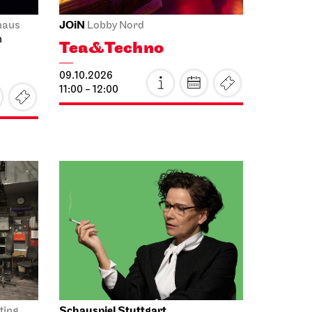
JOiN
haus
Lobby Nord
n
Tea&Techno
09.10.2026
11:00 - 12:00
Schauspiel Stuttgart
ting