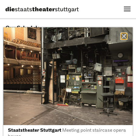
Our Schedule
09.08.2026
All sectors
All productions
All locations
Fri, 11.09.2026
Staatstheater Stuttgart
Meeting point staircase opera