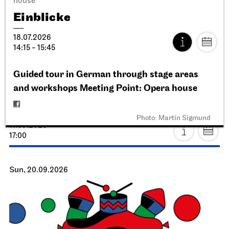
house
Einblicke
18.07.2026
14:15 - 15:45
Guided tour in German through stage areas
Stuttgart Ballet
StadtPalais
and workshops Meeting Point: Opera house
Presentation of the Stuttgart
Ballet Annual
Photo: Martin Sigmund
11.09.2026
17:00
Sun, 20.09.2026