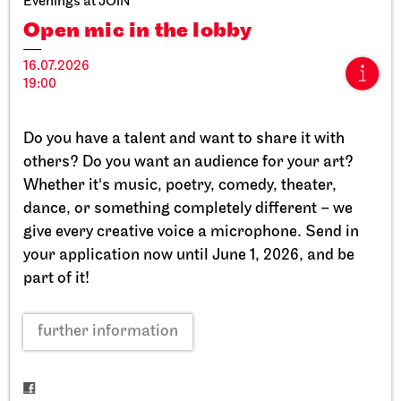
Evenings at JOiN
Open mic in the lobby
16.07.2026
19:00
Stuttgart Ballet
StadtPalais
Do you have a talent and want to share it with
Presentation of the Stuttgart
others? Do you want an audience for your art?
Ballet Annual
Whether it's music, poetry, comedy, theater,
dance, or something completely different – we
11.09.2026
give every creative voice a microphone. Send in
17:00
your application now until June 1, 2026, and be
part of it!
Sun, 20.09.2026
further information