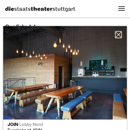
Our Schedule
06.08.2026
All sectors
All productions
All locations
Fri, 11.09.2026
JOiN
Lobby Nord