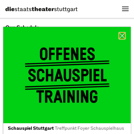
Our Schedule
10.08.2026
All sectors
All productions
All locations
Fri, 11.09.2026
Schauspiel Stuttgart
Treffpunkt Foyer Schauspielhaus