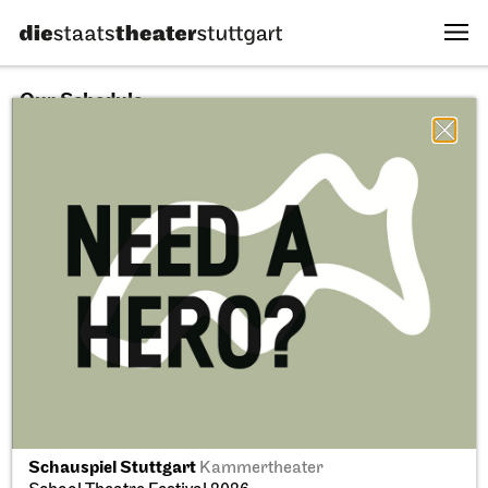
Our Schedule
09.08.2026
All sectors
All productions
All locations
Fri, 11.09.2026
Schauspiel Stuttgart
Kammertheater