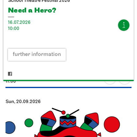
School Theatre Festival 2026
Need a Hero?
16.07.2026
10:00
Stuttgart Ballet
StadtPalais
Presentation of the Stuttgart
further information
Ballet Annual
11.09.2026
17:00
Sun, 20.09.2026