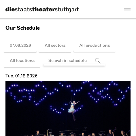
Schedule
Stuttgart Ballet
Opernhaus
The Nutcracker