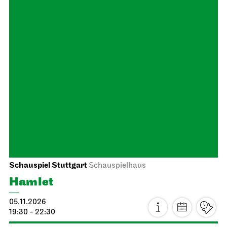
JOiN
Nord
ugly as hell
05.11.2026
19:00