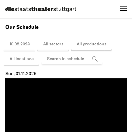
Schedule
Schauspiel Stuttgart
Lobby Kammertheater
Gesprächsreihe
The Pop Talks