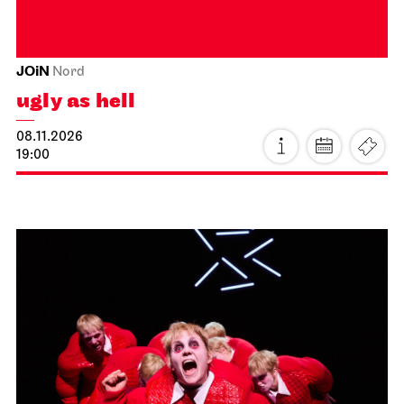
JOiN
Nord
ugly as hell