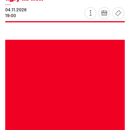
JOiN
Nord
ugly as hell
04.11.2026
19:00