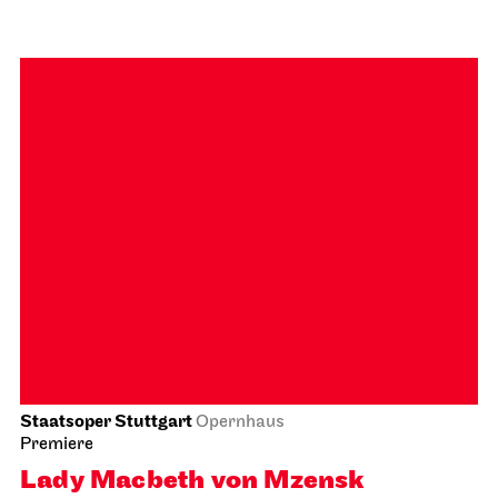
Staatstheater Stuttgart
Meeting point staircase opera
house
Einblicke - Fokus: Kostüm und
Maske
08.11.2026
11:00 - 12:30