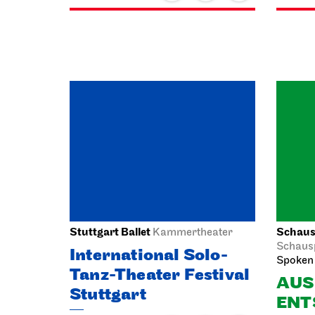
Stuttgart Ballet
Schausp
Kammertheater
Schaus
International Solo-
Spoken 
Tanz-Theater Festival
AUS
Stuttgart
ENT
13.11.2026
13.11.2
20:00 - 21:30
20:00