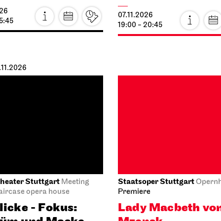
19:00 - 20:45
.11.2026
heater Stuttgart
Staatsoper Stuttgart
Meeting
Opern
taircase opera house
Premiere
licke - Fokus:
Lady Macbeth vo
tüm und Maske
Mzensk
026
08.11.2026