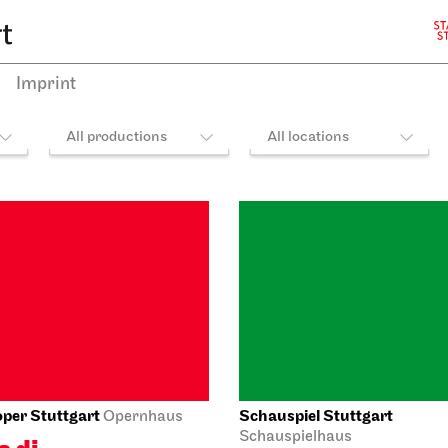
ule
31.10.2026
026
19:30 - 22:00
21:15
Imprint
All productions
All locations
per Stuttgart
Schauspiel Stuttgart
Opernhaus
Schauspielhaus
a di
Tatort Mittelmee
mermoor