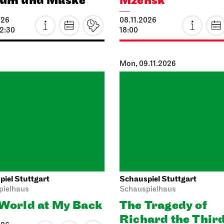
12:30
18:00
Mon, 09.11.2026
iel Stuttgart
Schauspiel Stuttgart
pielhaus
Schauspielhaus
World at My Back
The Tragedy of
Richard the Thir
026
 20:45
09.11.2026