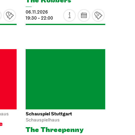
19:30 - 22:00
Schauspiel Stuttgart
haus
Schauspielhaus
e
The Three­penny
Opera