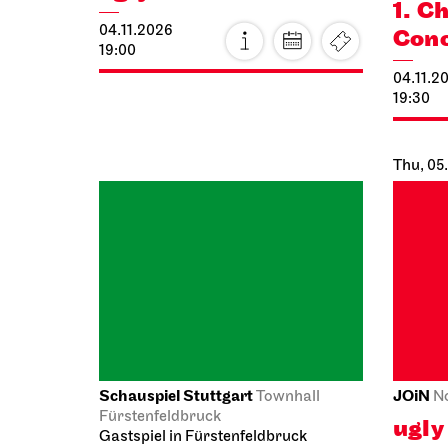
19:00
04.11.2
19:30
Thu, 05
Schauspiel Stuttgart
JOiN
Townhall
N
Fürstenfeldbruck
ugly
Gastspiel in Fürstenfeldbruck
The Open Couple
05.11.2
19:00