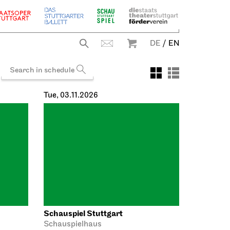
The Pop Talks
DE
/
EN
31.10.2026
19:30
Tue, 03.11.2026
Schauspiel Stuttgart
Schauspielhaus
r
Dancing Idiots