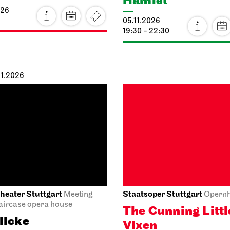
19:30 - 22:30
11.2026
heater Stuttgart
Staatsoper Stuttgart
Meeting
Opern
taircase opera house
The Cunning Littl
licke
Vixen
026
07.11.2026
15:45