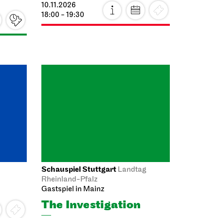
nhaus
olländer
Schauspiel Stuttgart
Landtag
Rheinland-Pfalz
 acts
Gastspiel in Mainz
r
The Investigation
13.11.2026
ertitles
19:00 - 21:05