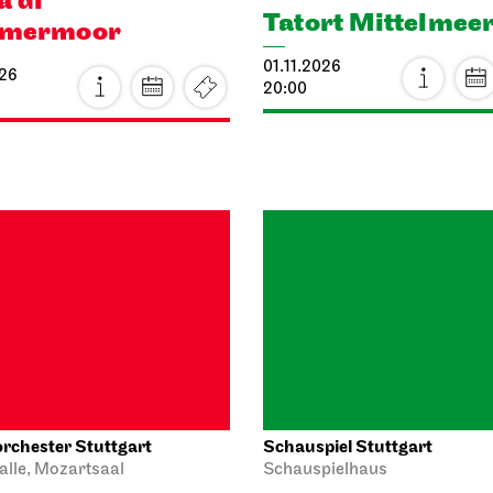
01.11.2026
026
20:00
rchester Stuttgart
Schauspiel Stuttgart
alle, Mozartsaal
Schauspielhaus
hamber Music
Dancing Idiots
ert