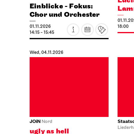
Chor und Orchester
01.11.2
01.11.2026
18:00
14:15 - 15:45
Wed, 04.11.2026
JOiN
Staatso
Nord
Liederh
ugly as hell
1. C
04.11.2026
Conc