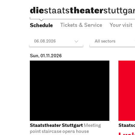
Sched
31.10.2026
31.10.2
14:30 - 16:00
19:30 - 
Schedule
Tickets & Service
Your visit
06.08.2026
All sectors
Sun, 01.11.2026
Staatstheater Stuttgart
Staatso
Meeting
point staircase opera house
Luci
Einblicke - Fokus:
Lam