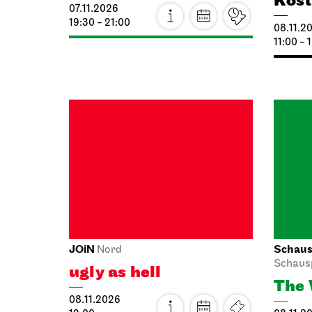
11:00 - 
JOiN
Schausp
Nord
Schaus
ugly as hell
The 
08.11.2026
19:00
08.11.2
19:00 -