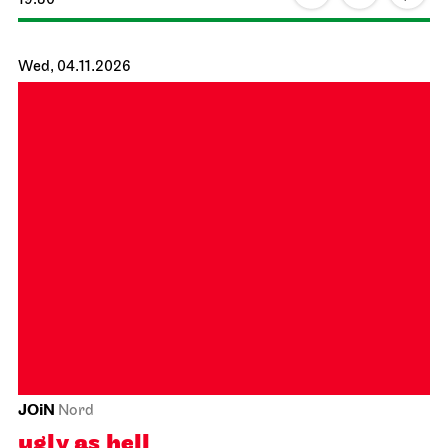
Staatsoper Stuttgart
Opernhaus
Audio broadcast on the opera house forecourt
Tosca
17.10.2026
19:00 - 21:30