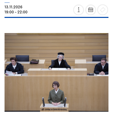
11:00
Prices 8 / 24 / 31 / 36 / 42 € / D
Photo: Armin Smailovic
Staatstheater Stuttgart
Meeting point staircase opera
house