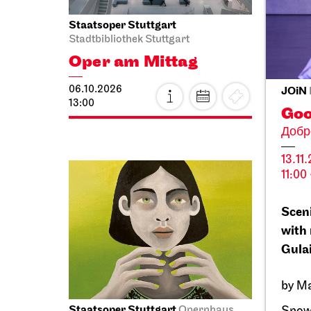
Staatsoper Stuttgart
Staatso
Stadtbibliothek Stuttgart
the can
Oper am Mittag
Read
06.10.2026
06.10.2
JOiN
13:00
19:00 -
Goo
Добро
Sat, 10
13.11
11:00 
Sceni
with 
Gulai
by Ma
Staatsoper Stuttgart
Staatst
Opernhaus