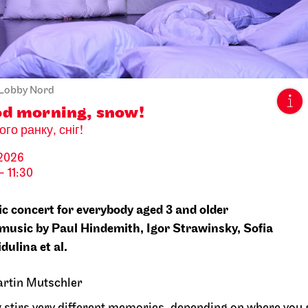
per Stuttgart
Staatsoper Stuttgart
Side room of
Opern
teen
First performance this seaso
ing libretti
I Did It My Way
026
08.10.2026
Lobby Nord
 20:30
19:30 - 21:15
d morning, snow!
го ранку, сніг!
.10.2026
.2026
- 11:30
c concert for everybody aged 3 and older
music by Paul Hindemith, Igor Strawinsky, Sofia
dulina et al.
rtin Mutschler
heater Stuttgart
Staatstheater Stuttgart
Mee