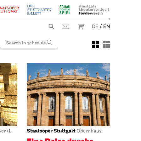
DE
/
EN
Staatsoper Stuttgart
r (I.
Opernhaus