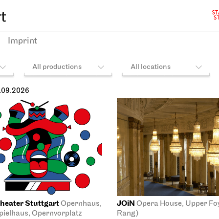
Imprint
All productions
All locations
.09.2026
heater Stuttgart
JOiN
Opernhaus,
Opera House, Upper Foye
ielhaus, Opernvorplatz
Rang)