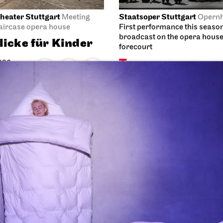
heater Stuttgart
Staatsoper Stuttgart
Meeting
Opern
taircase opera house
First performance this seaso
broadcast on the opera hous
licke für Kinder
forecourt
Tosca
026
15:45
04.10.2026
18:00 - 20:30
Thu, 08.10.2026