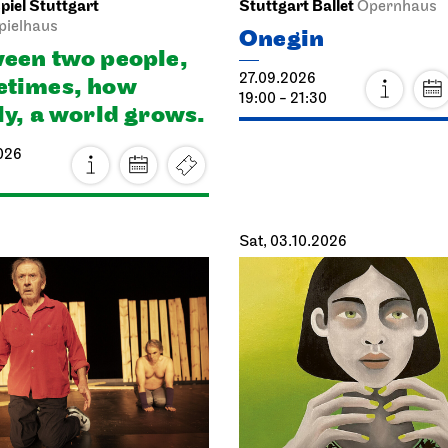
iel Stuttgart
Stuttgart Ballet
Opernhaus
pielhaus
Onegin
een two people,
27.09.2026
times, how
19:00 - 21:30
ly, a world grows.
026
Sat, 03.10.2026