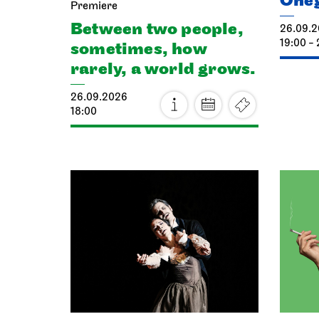
One
Premiere
Between two people,
26.09.
19:00 - 
sometimes, how
rarely, a world grows.
26.09.2026
18:00