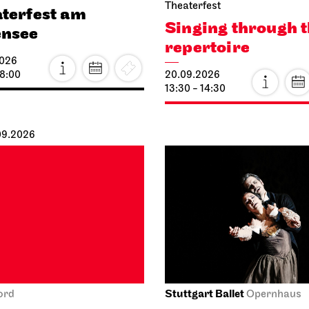
Theaterfest
terfest am
Singing through 
ensee
repertoire
2026
18:00
20.09.2026
13:30 - 14:30
.09.2026
Stuttgart Ballet
ord
Opernhaus