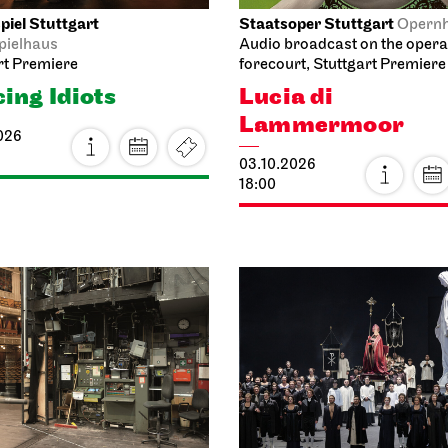
iel Stuttgart
Staatsoper Stuttgart
Opern
pielhaus
Audio broadcast on the oper
rt Premiere
forecourt, Stuttgart Premiere
ing Idiots
Lucia di
Lammermoor
026
03.10.2026
18:00