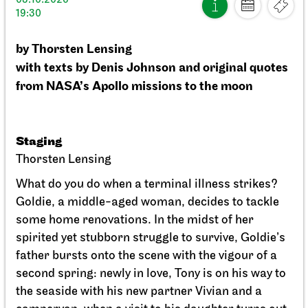
03.10.2026
20.09.2026
19:30
18:00
by Thorsten Lensing
with texts by Denis Johnson and original quotes
from NASA’s Apollo missions to the moon
Staging
Thorsten Lensing
What do you do when a terminal illness strikes?
Goldie, a middle-aged woman, decides to tackle
some home renovations. In the midst of her
spirited yet stubborn struggle to survive, Goldie’s
father bursts onto the scene with the vigour of a
second spring: newly in love, Tony is on his way to
the seaside with his new partner Vivian and a
Schauspiel Stuttgart
Schauspielhaus