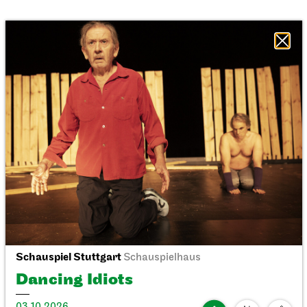
Schauspiel Stuttgart
Staatsoper Stuttgart
Schauspielhaus
Opernhaus
Dancing Idiots
Eine Reise durchs Opernhaus