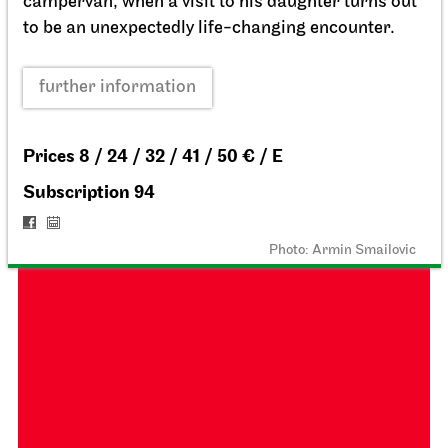
campervan, when a visit to his daughter turns out
26/27 Repertoire Analysis
to be an unexpectedly life-changing encounter.
20.09.2026
18:00
further information
Fri, 25.09.2026
Prices 8 / 24 / 32 / 41 / 50 € / E
Subscription 94
Photo: Armin Smailovic