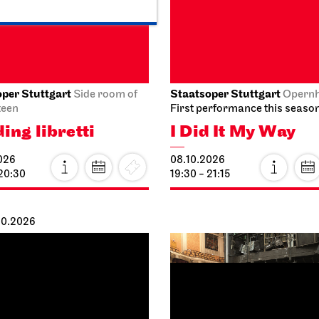
heater Stuttgart
Staatstheater Stuttgart
Mee
lager
point staircase opera house
ume sale
Einblicke
026
10.10.2026
14:00
14:15 - 15:45