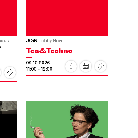
Schauspiel Stuttgart
ting
Schauspielhaus
Between two people,
sometimes, how
rarely, a world grows.
10.10.2026
18:00