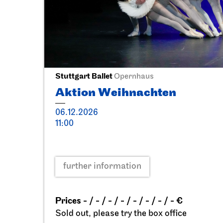
Tue, 06.10.2026
Staatsoper Stuttgart
Staatso
Stadtbibliothek Stuttgart
the can
Oper am Mittag
Read
06.10.2026
06.10.2
13:00
19:00 -
Sat, 10