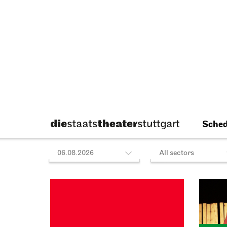
06.12.2026
Fri, 02.10.2026
11:00
further information
Prices - / - / - / - / - / - / - / - €
Sold out, please try the box office
Staatsoper Stuttgart
Schausp
Großer Saal
Schaus
Zu Gast beim
Stuttga
Beethovenfest
Danc
02.10.2026
02.10.2
19:30
19:30