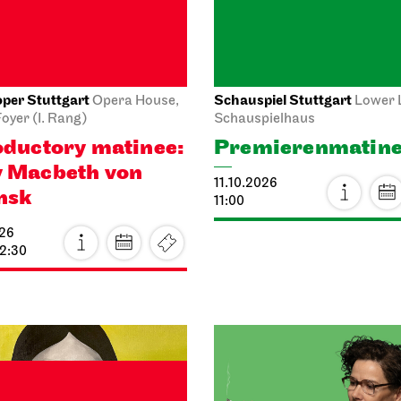
per Stuttgart
Schauspiel Stuttgart
Opernhaus
roadcast on the opera house
Schauspielhaus
rt
Between two peop
a di
sometimes, how
mermoor
rarely, a world g
026
11.10.2026
18:00