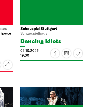
Schauspiel Stuttgart
haus
n, Audio
Schauspielhaus
e
Revival
The Robbers
04.10.2026
19:30 - 22:00