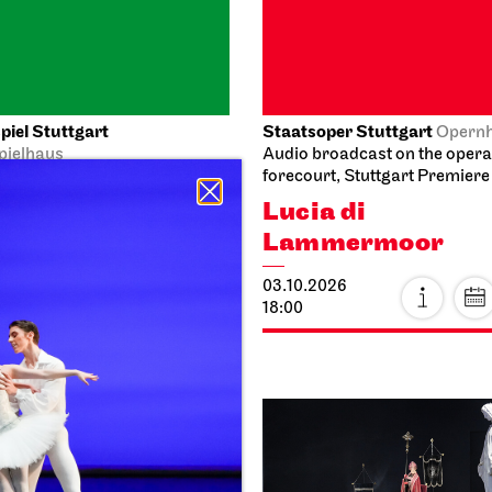
heater Stuttgart
Staatsoper Stuttgart
Meeting
Opern
taircase opera house
First performance this seaso
broadcast on the opera hous
licke für Kinder
forecourt
Tosca
026
15:45
04.10.2026
18:00 - 20:30