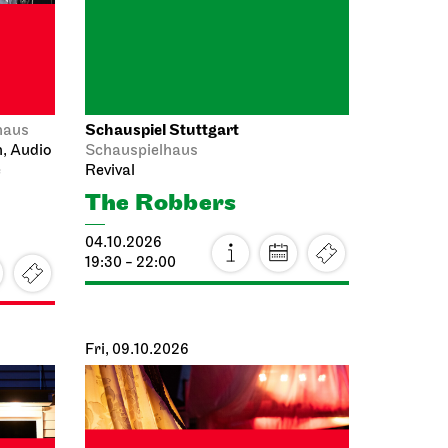
Fri, 09.10.2026
JOiN
haus
Lobby Nord
n
Tea&Techno
09.10.2026
11:00 - 12:00