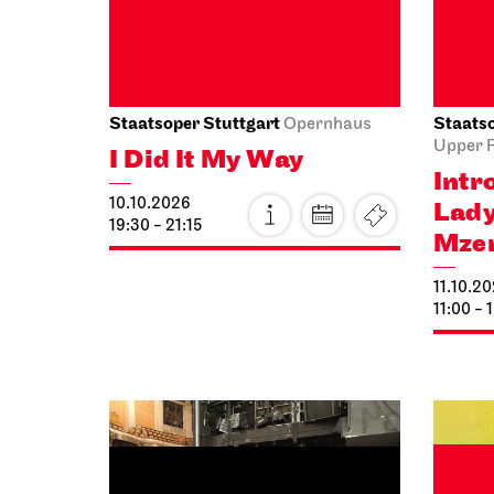
Staatstheater Stuttgart
Staatso
Meeting
point staircase opera house
Audio b
forecou
Einblicke
Luci
11.10.2026
Lam
14:15 - 15:45
11.10.2
18:00