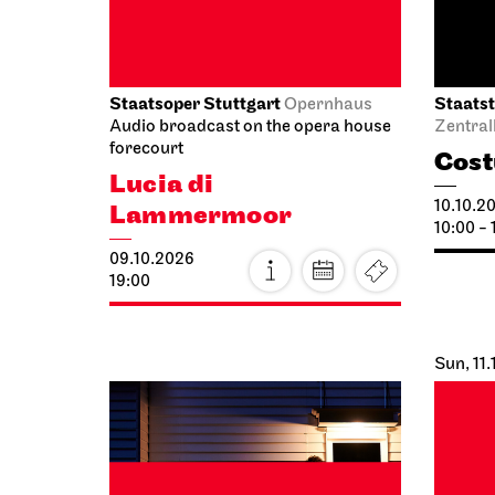
Sun, 11
Staatsoper Stuttgart
Staatso
Opernhaus
Upper F
I Did It My Way
Intr
10.10.2026
Lady
19:30 - 21:15
Mze
11.10.2
11:00 - 