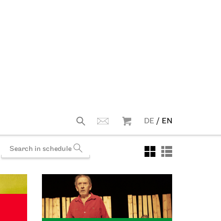
Schauspiel Stuttgart
haus
a house
Schauspielhaus
Dancing Idiots
03.10.2026
19:30