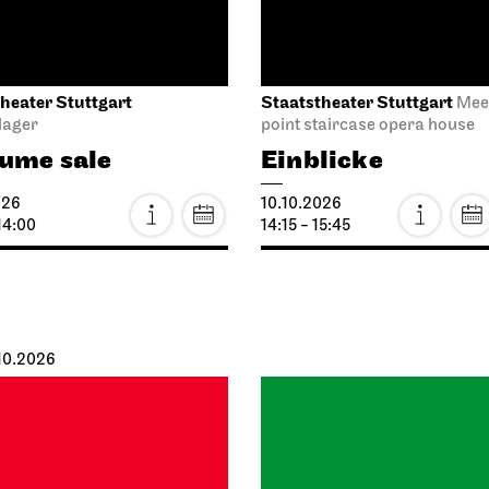
.10.2026
per Stuttgart
Schauspiel Stuttgart
Opera House,
Lower 
oyer (I. Rang)
Schauspielhaus
oductory matinee:
Premierenmatin
 Macbeth von
11.10.2026
nsk
11:00
026
12:30