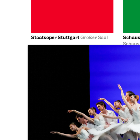
Sun, 04.10.2026
Staatstheater Stuttgart
Staatst
Meeting
point staircase opera house
point s
Einblicke
Einb
04.10.2026
04.10.2
14:15 - 15:45
14:16 - 