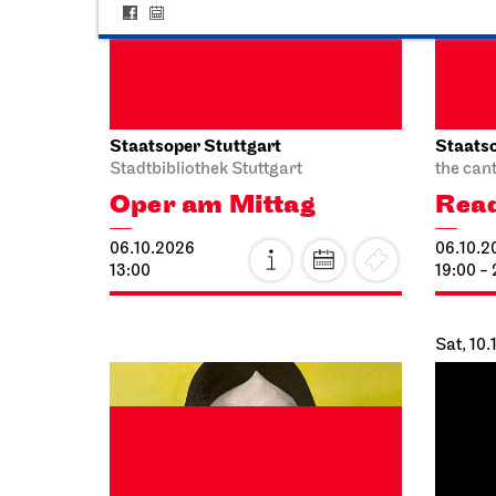
Staatsoper Stuttgart
Staatst
Opernhaus
Audio broadcast on the opera house
Zentral
forecourt
Cost
Lucia di
10.10.2
Lammermoor
10:00 - 
09.10.2026
19:00