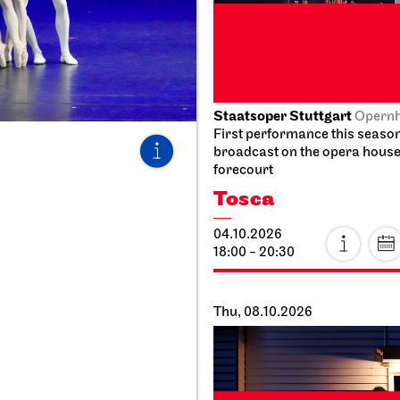
Thu, 08.10.2026
per Stuttgart
Staatsoper Stuttgart
Side room of
Opern
teen
First performance this seaso
ing libretti
I Did It My Way
026
08.10.2026
 20:30
19:30 - 21:15
.10.2026