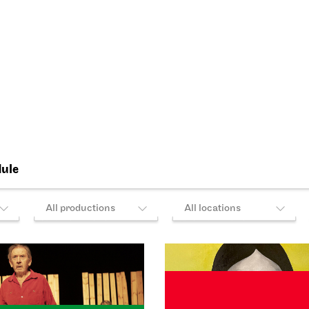
Sat, 03.10.2026
iel Stuttgart
Staatsoper Stuttgart
Opern
pielhaus
Audio broadcast on the oper
rt Premiere
forecourt, Stuttgart Premiere
ing Idiots
Lucia di
Lammermoor
026
03.10.2026
18:00