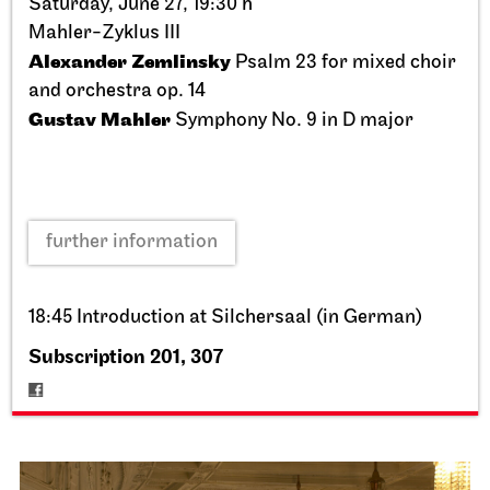
Saturday, June 27, 19:30 h
Mahler-Zyklus III
Alexander Zemlinsky
Psalm 23 for mixed choir
and orchestra op. 14
Gustav Mahler
Symphony No. 9 in D major
further information
Staatstheater Stuttgart
Opernhaus, Schauspielhaus,
Opernvorplatz
Theaterfest am Eckensee
18:45 Introduction at Silchersaal (in German)
20.09.2026
Subscription 201, 307
11:00 - 18:00