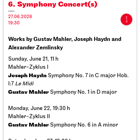
6. Symphony Concert(s)
27.06.2026
19:30
Works by Gustav Mahler, Joseph Haydn and
Stuttgart Ballet
StadtPalais
Alexander Zemlinsky
Presentation of the Stuttgart
Sunday, June 21, 11 h
Ballet Annual
Mahler-Zyklus I
Joseph Haydn
Symphony No. 7 in C major Hob.
11.09.2026
17:00
I:7
Le Midi
Gustav Mahler
Symphony No. 1 in D major
Sun, 20.09.2026
Monday, June 22, 19:30 h
Mahler-Zyklus II
Gustav Mahler
Symphony No. 6 in A minor