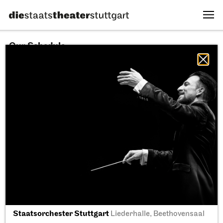
Our Schedule
08.08.2026
All sectors
All productions
All locations
Fri, 11.09.2026
Staatsorchester Stuttgart
Liederhalle, Beethovensaal